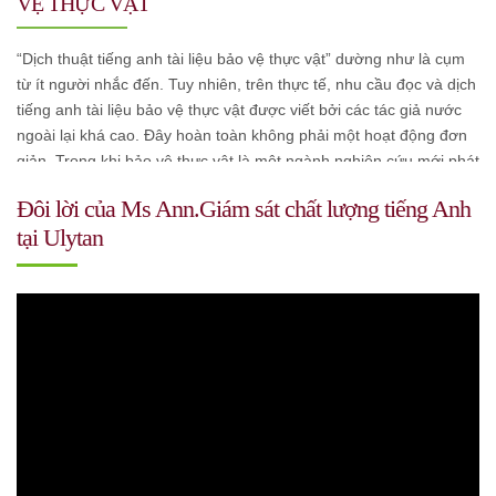
VỆ THỰC VẬT
“Dịch thuật tiếng anh tài liệu bảo vệ thực vật” dường như là cụm
từ ít người nhắc đến. Tuy nhiên, trên thực tế, nhu cầu đọc và dịch
tiếng anh tài liệu bảo vệ thực vật được viết bởi các tác giả nước
ngoài lại khá cao. Đây hoàn toàn không phải một hoạt động đơn
giản. Trong khi bảo vệ thực vật là một ngành nghiên cứu mới phát
triển, thì các thuật ngữ chuyên ngành này lại khá nhiều và mới
Đôi lời của Ms Ann.Giám sát chất lượng tiếng Anh
mẻ đối với độc giả trong nước.
tại Ulytan