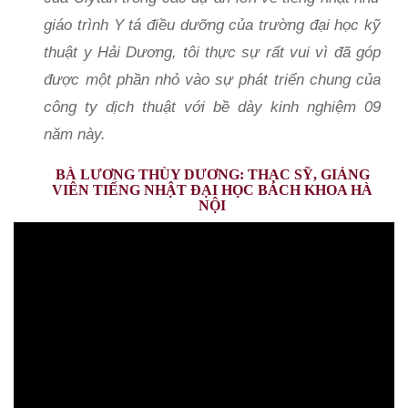
giáo trình Y tá điều dưỡng của trường đại học kỹ
thuật y Hải Dương, tôi thực sự rất vui vì đã góp
được một phần nhỏ vào sự phát triển chung của
công ty dịch thuật với bề dày kinh nghiệm 09
năm này.
BÀ LƯƠNG THÙY DƯƠNG: THẠC SỸ, GIẢNG
VIÊN TIẾNG NHẬT ĐẠI HỌC BÁCH KHOA HÀ
NỘI