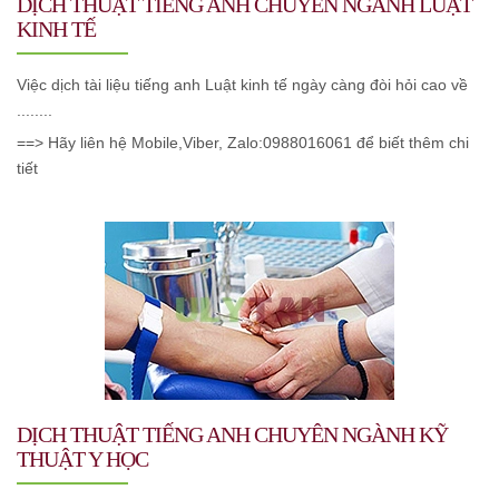
DỊCH THUẬT TIẾNG ANH CHUYÊN NGÀNH LUẬT
KINH TẾ
Việc dịch tài liệu tiếng anh Luật kinh tế ngày càng đòi hỏi cao về
........
==> Hãy liên hệ Mobile,Viber, Zalo:0988016061 để biết thêm chi
tiết
DỊCH THUẬT TIẾNG ANH CHUYÊN NGÀNH KỸ
THUẬT Y HỌC