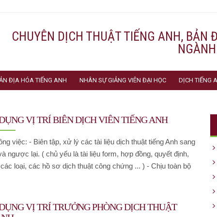
CHUYÊN DỊCH THUẬT TIẾNG ANH, BẢN 
NGÀNH
ẢN ĐỊA HÓA TIẾNG ANH
NHÂN SỰ GIẢNG VIÊN ĐẠI HỌC
DỊCH TIẾNG
DỤNG VỊ TRÍ BIÊN DỊCH VIÊN TIẾNG ANH
ng việc: - Biên tập, xử lý các tài liệu dịch thuật tiếng Anh sang
và ngược lại. ( chủ yếu là tài liệu form, hợp đồng, quyết định,
 các loại, các hồ sơ dịch thuật công chứng ... ) - Chịu toàn bộ
DỤNG VỊ TRÍ TRƯỞNG PHÒNG DỊCH THUẬT