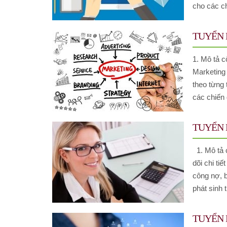
cho các ch
TUYỂN 
1. Mô tả c
Marketing 
theo từng 
các chiến d
TUYỂN D
1. Mô tả c
dõi chi ti
công nợ, b
phát sinh t
TUYỂN 