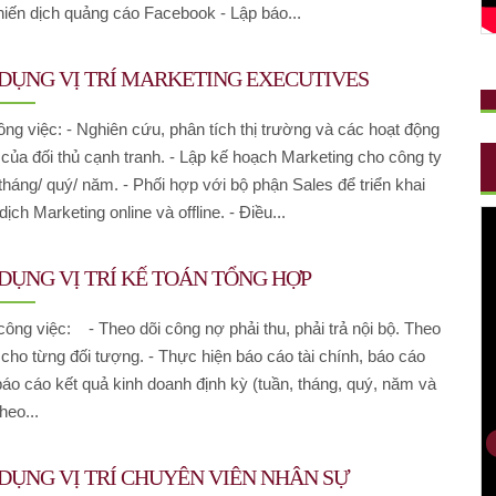
iến dịch quảng cáo Facebook - Lập báo...
DỤNG VỊ TRÍ MARKETING EXECUTIVES
ông việc: - Nghiên cứu, phân tích thị trường và các hoạt động
của đối thủ cạnh tranh. - Lập kế hoạch Marketing cho công ty
tháng/ quý/ năm. - Phối hợp với bộ phận Sales để triển khai
ịch Marketing online và offline. - Điều...
ỤNG VỊ TRÍ KẾ TOÁN TỔNG HỢP
ông việc: - Theo dõi công nợ phải thu, phải trả nội bộ. Theo
ết cho từng đối tượng. - Thực hiện báo cáo tài chính, báo cáo
áo cáo kết quả kinh doanh định kỳ (tuần, tháng, quý, năm và
heo...
DỤNG VỊ TRÍ CHUYÊN VIÊN NHÂN SỰ