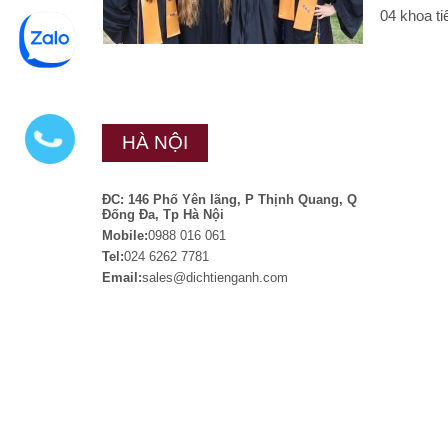
04 khoa ti
HÀ NỘI
ĐC: 146 Phố Yên lãng, P Thịnh Quang, Q
Đống Đa, Tp Hà Nội
Mobile:
0988 016 061
Tel:
024 6262 7781
Email:
sales@dichtienganh.com