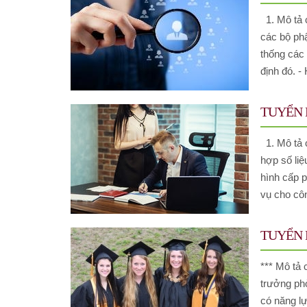
1. Mô tả c
các bộ phậ
thống các 
định đó. - 
TUYỂN D
1. Mô tả 
hợp số liệ
hình cấp p
vụ cho côn
TUYỂN 
*** Mô tả 
trưởng phò
có năng lự