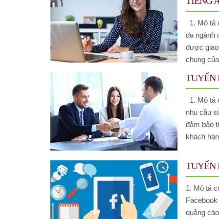
TIẾNG 
1. Mô tả c
đa ngành ở
được giao.
chung của.
TUYỂN 
1. Mô tả cô
nhu cầu sư
đảm bảo t
khách hàn
TUYỂN 
1. Mô tả c
Facebook 
quảng cáo 