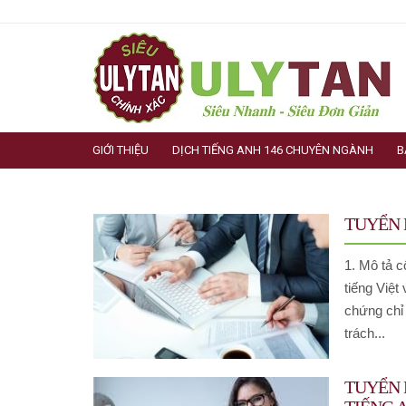
GIỚI THIỆU
DỊCH TIẾNG ANH 146 CHUYÊN NGÀNH
B
TUYỂN 
1. Mô tả cô
tiếng Việt 
chứng chỉ
trách...
TUYỂN 