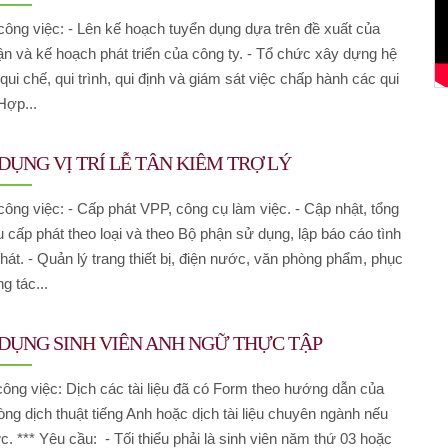
ông việc: - Lên kế hoạch tuyển dụng dựa trên đề xuất của
n và kế hoạch phát triển của công ty. - Tổ chức xây dựng hệ
qui chế, qui trình, qui định và giám sát việc chấp hành các qui
Hợp...
ỤNG VỊ TRÍ LỄ TÂN KIÊM TRỢ LÝ
công việc: - Cấp phát VPP, công cụ làm việc. - Cập nhật, tổng
u cấp phát theo loại và theo Bộ phận sử dụng, lập báo cáo tình
hát. - Quản lý trang thiết bị, điện nước, văn phòng phẩm, phục
g tác...
DỤNG SINH VIÊN ANH NGỮ THỰC TẬP
công việc: Dịch các tài liệu đã có Form theo hướng dẫn của
ng dịch thuật tiếng Anh hoặc dịch tài liệu chuyên ngành nếu
c. *** Yêu cầu: - Tối thiểu phải là sinh viên năm thứ 03 hoặc