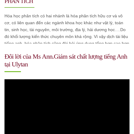
PHÂN TÍCH
Hóa học phân tích có hai nhánh là hóa phân tích hữu cơ và vô
cơ, có liên quan đến các ngành khoa học khác như vật lý, toán
tin, sinh học, tài nguyên, môi trường, địa lý, hải dương học….Do
đó khối lượng kiến thức chuyên môn khá rộng. Vì vậy dịch tài liệu
tiếng anh hóa phân tích cũng đòi hỏi ứng dụng tổng hợp cao hơn
các chuyên ngành khác.
Đôi lời của Ms Ann.Giám sát chất lượng tiếng Anh
tại Ulytan