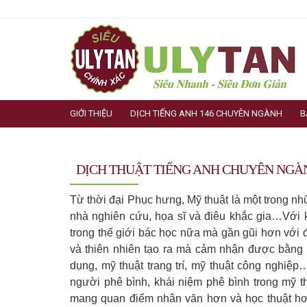
GIỚI THIỆU
DỊCH TIẾNG ANH 146 CHUYÊN NGÀNH
B
DỊCH THUẬT TIẾNG ANH CHUYÊN NGÀN
Từ thời đại Phục hưng, Mỹ thuật là một trong nh
nhà nghiên cứu, họa sĩ và điêu khắc gia…Với 
trong thế giới bác học nữa mà gần gũi hơn với 
và thiên nhiên tạo ra mà cảm nhận được bằng t
dụng, mỹ thuật trang trí, mỹ thuật công nghiệp…
người phê bình, khái niệm phê bình trong mỹ th
mang quan điểm nhân văn hơn và học thuật hơn