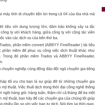
 máy tính di chuyển tiện lợi trong cả 04 của tòa nhà mà
dữ liệu với dung lượng lớn, đảm bảo không xảy ra tắc
 công ty với khách hàng, giữa công ty với cộng tác viên
ộc vào các dịch vụ của bên thứ ba.
Trados, phần mềm convert (ABBYY FineReader ) tài liệu
ác phần mềm để phục vụ công việc dịch thuật khác như
v. Trong đó phần mềm Trados và ABBYY FineReader,
n.
n chuyên nghiệp cùng đông đảo đội ngũ chuyên gia tiếng
pháp tối ưu cho bạn là sự giúp đỡ từ những chuyên gia
h mỹ thuật. Việc thuê dịch trong thời đại công nghệ thông
vì ngồi hàng giờ, hàng tuần, thậm chí cả tháng để tra một
ình mỹ thuật, bạn hãy để các chuyên gia của chúng tôi giúp
nhiều lần so với việc bạn tự dịch. Nói tóm lại thời gian,