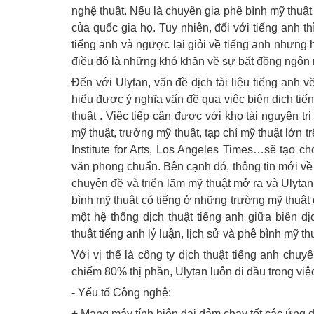
nghệ thuật. Nếu là chuyên gia phê bình mỹ thuật
của quốc gia họ. Tuy nhiên, đối với tiếng anh 
tiếng anh và ngược lại giỏi về tiếng anh nhưng h
điều đó là những khó khăn về sự bất đồng ngôn
Đến với Ulytan, vấn đề dịch tài liệu tiếng anh v
hiểu được ý nghĩa vấn đề qua việc biên dịch tiếng
thuật . Việc tiếp cận được với kho tài nguyên t
mỹ thuật, trường mỹ thuật, tạp chí mỹ thuật lớn t
Institute for Arts, Los Angeles Times…sẽ tạo c
văn phong chuẩn. Bên cạnh đó, thông tin mới về 
chuyên đề và triển lãm mỹ thuật mở ra và Ulytan
bình mỹ thuật có tiếng ở những trường mỹ thuật 
một hệ thống dịch thuật tiếng anh giữa biên d
thuật tiếng anh lý luận, lịch sử và phê bình mỹ th
Với vị thế là công ty dịch thuật tiếng anh chu
chiếm 80% thị phần, Ulytan luôn đi đầu trong việ
- Yếu tố Công nghệ:
+ Mạng máy tính hiện đại đảm chạy tốt các ứng 