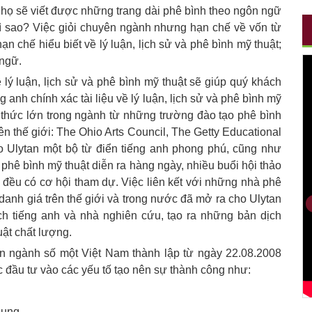
 họ sẽ viết được những trang dài phê bình theo ngôn ngữ
thì sao? Việc giỏi chuyên ngành nhưng hạn chế về vốn từ
ạn chế hiểu biết về lý luận, lịch sử và phê bình mỹ thuật;
 ngữ.
ề lý luận, lịch sử và phê bình mỹ thuật sẽ giúp quý khách
 anh chính xác tài liệu về lý luận, lịch sử và phê bình mỹ
ri thức lớn trong ngành từ những trường đào tạo phê bình
rên thế giới: The Ohio Arts Council, The Getty Educational
ho Ulytan một bộ từ điển tiếng anh phong phú, cũng như
phê bình mỹ thuật diễn ra hàng ngày, nhiều buổi hội thảo
 đều có cơ hội tham dự. Việc liên kết với những nhà phê
danh giá trên thế giới và trong nước đã mở ra cho Ulytan
ịch tiếng anh và nhà nghiên cứu, tạo ra những bản dịch
uật chất lượng.
yên ngành số một Việt Nam thành lập từ ngày 22.08.2008
c đầu tư vào các yếu tố tạo nên sự thành công như:
dụng.