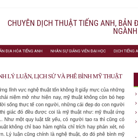
CHUYÊN DỊCH THUẬT TIẾNG ANH, BẢN 
NGÀNH
ẢN ĐỊA HÓA TIẾNG ANH
NHÂN SỰ GIẢNG VIÊN ĐẠI HỌC
DỊCH TIẾNG
H LÝ LUẬN, LỊCH SỬ VÀ PHÊ BÌNH MỸ THUẬT
ững lĩnh vực nghệ thuật tốn không ít giấy mực của những
khái niệm mở như hiện nay, mỹ thuật không còn bó hẹp
đời sống thực tế con người, những cái đẹp do con người
hị giác đó đều được coi là mỹ thuật như: mỹ thuật ứng
. Như một quy luật tất yếu, có người tạo ra thì cũng có
uật không chỉ bao hàm nghĩa chỉ trích hay phán xét, nó
. Lý luận cũng chính là nghệ thuật, do đó phê bình mỹ