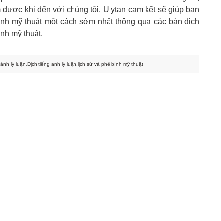
ệm được khi đến với chúng tôi. Ulytan cam kết sẽ giúp bạn
ê bình mỹ thuật một cách sớm nhất thông qua các bản dịch
ình mỹ thuật.
ành lý luận
,
Dịch tiếng anh lý luận
,
lịch sử và phê bình mỹ thuật