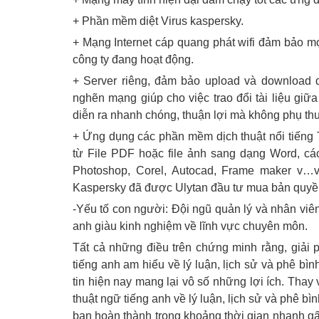
+ Phần mềm diệt Virus kaspersky.
+ Mạng Internet cáp quang phát wifi đảm bảo mọi
công ty đang hoạt động.
+ Server riêng, đảm bảo upload và download 
nghẽn mạng giúp cho việc trao đổi tài liệu giữa
diễn ra nhanh chóng, thuận lợi mà không phụ thu
+ Ứng dụng các phần mềm dịch thuật nổi tiếng 
từ File PDF hoặc file ảnh sang dạng Word, c
Photoshop, Corel, Autocad, Frame maker v…
Kaspersky đã được Ulytan đầu tư mua bản quyề
-Yếu tố con người: Đội ngũ quản lý và nhân viê
anh giàu kinh nghiệm về lĩnh vực chuyên môn.
Tất cả những điều trên chứng minh rằng, giải 
tiếng anh am hiểu về lý luận, lịch sử và phê bìn
tin hiện nay mang lại vô số những lợi ích. Thay 
thuật ngữ tiếng anh về lý luận, lịch sử và phê b
bạn hoàn thành trong khoảng thời gian nhanh gấp 