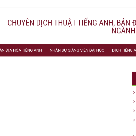
CHUYÊN DỊCH THUẬT TIẾNG ANH, BẢN 
NGÀNH
ẢN ĐỊA HÓA TIẾNG ANH
NHÂN SỰ GIẢNG VIÊN ĐẠI HỌC
DỊCH TIẾNG