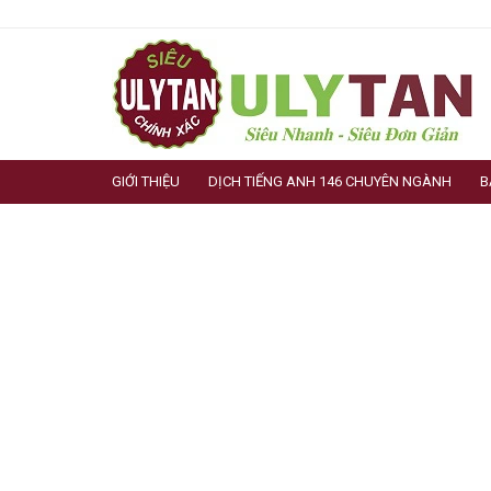
GIỚI THIỆU
DỊCH TIẾNG ANH 146 CHUYÊN NGÀNH
B